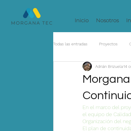
Inicio
Nosotros
In
Todas las entradas
Proyectos
Adrián Brizuela
14 o
Morgana 
Continui
En el marco del proy
el equipo de Calidad
Organización del neg
El plan de continuid