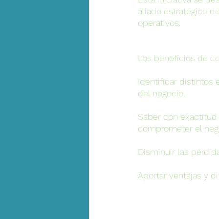
aliado estratégico d
operativos.
Los beneficios de co
Identificar distinto
del negocio.
Saber con exactitud 
comprometer el nego
Disminuir las pérdid
Aportar ventajas y d