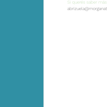
Si querés saber más
abrizuela@morgana