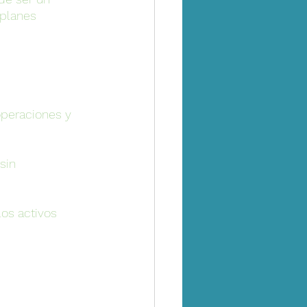
planes 
operaciones y 
sin 
los activos