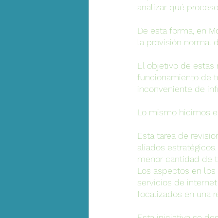
analizar qué proceso
De esta forma, en M
la provisión normal d
El objetivo de estas
funcionamiento de t
inconveniente de inf
Lo mismo hicimos en
Esta tarea de revisi
aliados estratégicos
menor cantidad de t
Los aspectos en los 
servicios de interne
focalizados en una r
Esta iniciativa se 