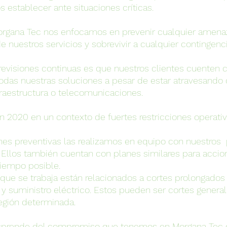
s establecer ante situaciones críticas.
organa Tec nos enfocamos en prevenir cualquier amena
e nuestros servicios y sobrevivir a cualquier contingenci
 revisiones continuas es que nuestros clientes cuenten 
odas nuestras soluciones a pesar de estar atravesando 
raestructura o telecomunicaciones.
 2020 en un contexto de fuertes restricciones operativ
ones preventivas las realizamos en equipo con nuestros 
. Ellos también cuentan con planes similares para accion
iempo posible. 
que se trabaja están relacionados a cortes prolongados 
t y suministro eléctrico. Estos pueden ser cortes general
egión determinada.
desprende del compromiso que tenemos en Morgana Tec 