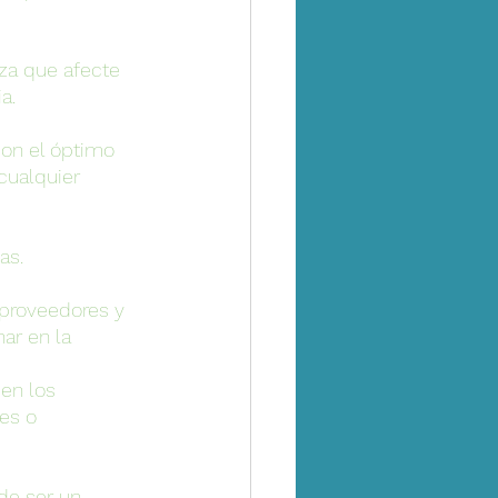
za que afecte 
a.
con el óptimo 
cualquier 
as. 
 proveedores y 
ar en la 
en los 
es o 
de ser un 