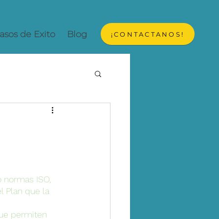
asos de Exito
Blog
¡CONTACTANOS!
o normas ISO, 
l Plan que la 
que permiten 