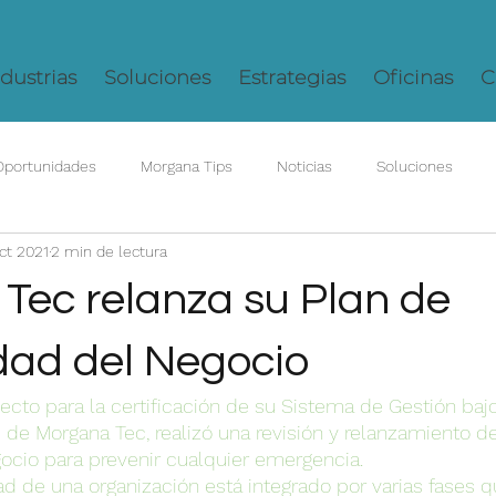
dustrias
Soluciones
Estrategias
Oficinas
C
Oportunidades
Morgana Tips
Noticias
Soluciones
ct 2021
2 min de lectura
Tec relanza su Plan de
dad del Negocio
ecto para la certificación de su Sistema de Gestión baj
 de Morgana Tec, realizó una revisión y relanzamiento de
ocio para prevenir cualquier emergencia.
ad de una organización está integrado por varias fases 