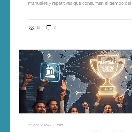
manuales y repetitivas que consumen el tiempo del
Desde la carga de datos en un CRM hasta la validaci
movimiento de información entre sistemas que no 
estos procesos generan cuellos de botella y errores 
Morgana Tec, junto a la tecnología de Wavebidata, 
16
0
transformando esta realidad mediante...
22 ene 2026
∙
2
min