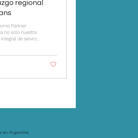
azgo regional
gans
 como Partner
a no solo nuestra
ntegral de servicio.
xperiencia previa
clo total del
 implementación
ontinua. Este
e en Argentina