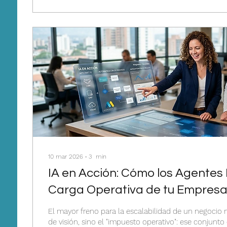
pilares del Alivio Tributario...
10 mar 2026
∙
3
min
IA en Acción: Cómo los Agentes 
Carga Operativa de tu Empres
El mayor freno para la escalabilidad de un negocio no
de visión, sino el "impuesto operativo": ese conjunto