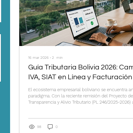
16 mar 2026
∙
2
min
Guía Tributaria Bolivia 2026: Ca
IVA, SIAT en Línea y Facturación 
El ecosistema empresarial boliviano se encuentra 
paradigma. Con la reciente remisión del Proyecto de
Transparencia y Alivio Tributario (PL 246/2025-2026) a la Asamblea
Legislativa Plurinacional, el país se encamina hacia 
largamente esperada. En este contexto, la pregunta 
emprendedores no es si el sistema cambiará, sino qué tan rápido
pueden sus sistemas adaptarse para aprovechar los 
98
0