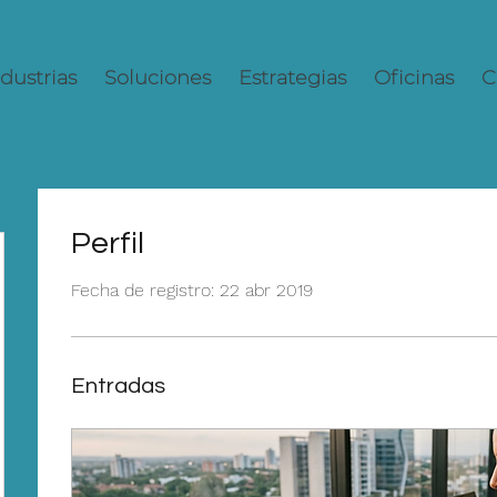
dustrias
Soluciones
Estrategias
Oficinas
C
Perfil
Fecha de registro: 22 abr 2019
Entradas