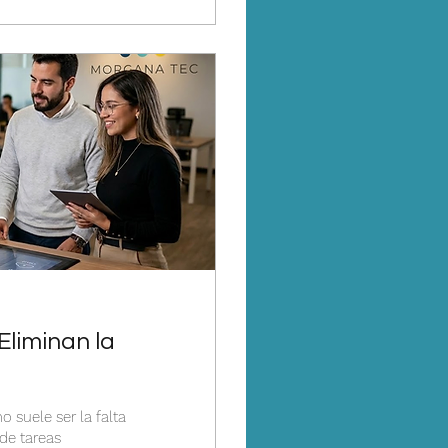
Eliminan la
a
 suele ser la falta
 de tareas