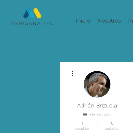
Inicio
Nosotros
In
Más acciones
Adrián Brizuela
Administrador
1
0
seguidor
seguidos