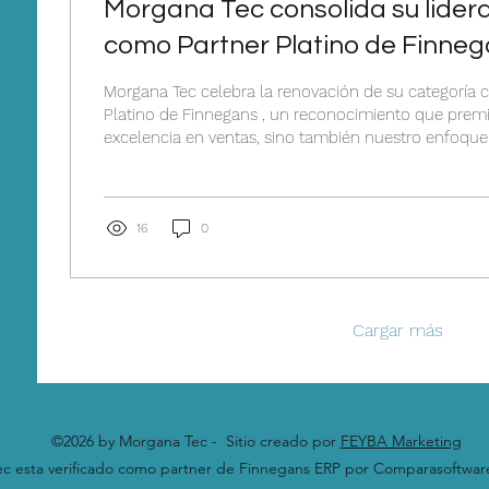
Morgana Tec consolida su lider
como Partner Platino de Finne
Morgana Tec celebra la renovación de su categoría
Platino de Finnegans , un reconocimiento que premi
excelencia en ventas, sino también nuestro enfoque i
Con 19 años de trayectoria —que se extienden a la e
de nuestros socios fundadores—, acompañamos el ci
negocio: desde la detección de oportunidades y la
técnica, hasta el soporte especializado y la mejora c
16
0
galardón ratifica nuestro...
Cargar más
©2026 by Morgana Tec - Sitio creado por
FEYBA Marketing
c esta verificado como partner de Finnegans ERP por Comparasoftwar