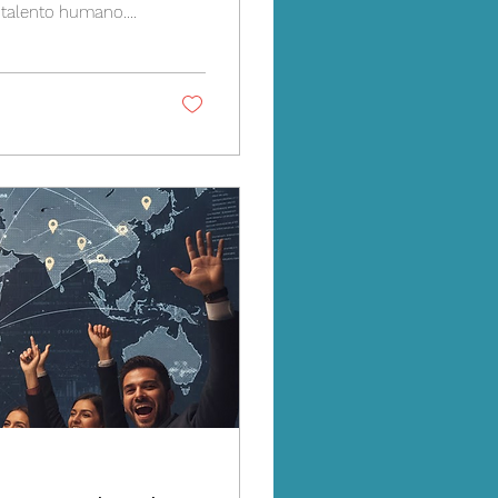
 talento humano.
ón de facturas o el
se comunican,
evitables. En
estamos