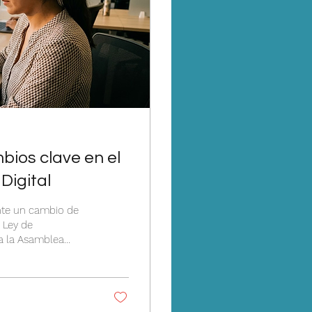
mbios clave en el
Digital
ante un cambio de
 Ley de
una simplificación
para gerentes y
beneficios. Los 3