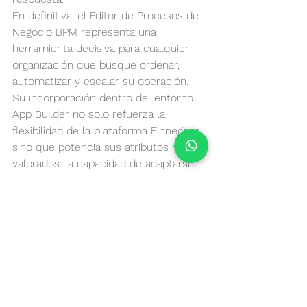
En definitiva, el Editor de Procesos de 
Negocio BPM representa una 
herramienta decisiva para cualquier 
organización que busque ordenar, 
automatizar y escalar su operación. 
Su incorporación dentro del entorno 
App Builder no solo refuerza la 
flexibilidad de la plataforma Finnegans, 
sino que potencia sus atributos más 
valorados: la capacidad de adaptarse 
al contexto cambiante de cada cliente 
y de acompañar su crecimiento con 
soluciones que evolucionan al ritmo 
del negocio. Implementar Finnegans 
con un uso intensivo del BPM es 
apostar por una gestión más ágil, 
controlada y lista para enfrentar los 
desafíos de transformación digital con 