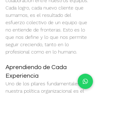
colaboración entre nuestros equipos. 
Cada logro, cada nuevo cliente que 
sumamos, es el resultado del 
esfuerzo colectivo de un equipo que 
no entiende de fronteras. Esto es lo 
que nos define y lo que nos permite 
seguir creciendo, tanto en lo 
profesional como en lo humano.
Aprendiendo de Cada 
Experiencia
Uno de los pilares fundamentales de 
nuestra política organizacional es el 
aprendizaje continuo. Nos esforzamos 
por tomar lo mejor de cada 
experiencia y aplicarlo no solo en el 
mercado local donde surge, sino en 
toda nuestra operación global. Este 
enfoque nos ha permitido desarrollar 