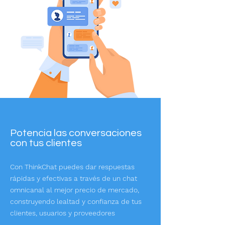
Potencia las conversaciones
con tus clientes
Con ThinkChat puedes dar respuestas
rápidas y efectivas a través de un chat
omnicanal al mejor precio de mercado,
construyendo lealtad y confianza de tus
clientes, usuarios y proveedores