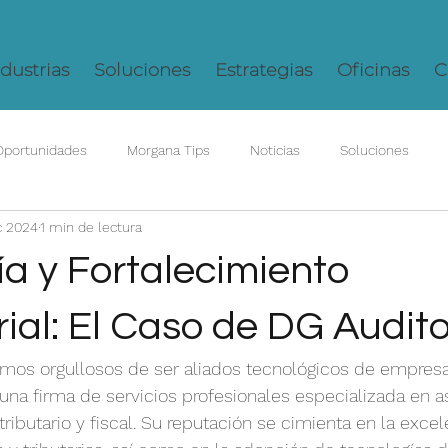
dustrias
Soluciones
Estrategias
Oficinas
C
Oportunidades
Morgana Tips
Noticias
Soluciones
c 2024
1 min de lectura
a y Fortalecimiento
ial: El Caso de DG Audit
mos orgullosos de ser aliados tecnológicos de empresa
una firma de servicios profesionales especializada en 
 tributario y fiscal. Su reputación se cimienta en la excel