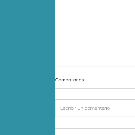
Comentarios
Escribir un comentario...
IA, automatización y
dashboards: cómo conectar