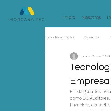
Inicio
Nosotros
In
Todas las entradas
Proyectos
Ignacio Bizzari
13 di
Tecnologí
Empresar
En Morgana Tec esta
como DG Auditores, 
financiero, contable,