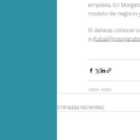
empresa. En Morgana 
modelo de negocio y
Si deseas conocer c
a 
global@morganat
Entradas recientes