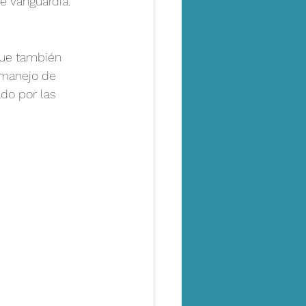
de vanguardia.
 que también 
 manejo de 
do por las 