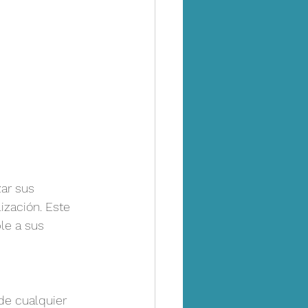
ar sus 
zación. Este 
le a sus 
de cualquier 