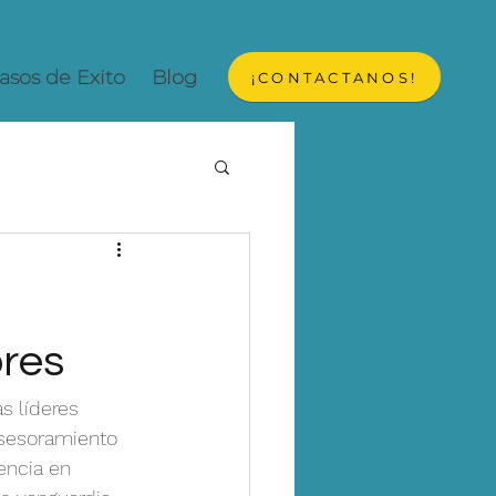
asos de Exito
Blog
¡CONTACTANOS!
ores
s líderes 
asesoramiento 
encia en 