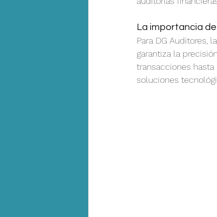
auditorías financiera
La importancia de 
Para DG Auditores, la
garantiza la precisi
transacciones hasta
soluciones tecnológ