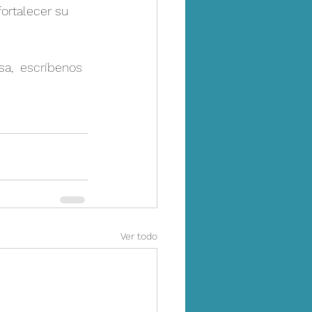
ortalecer su 
a,  
escríbenos 
Ver todo