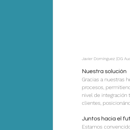
Javier Domínguez (DG Audi
Nuestra solución
Gracias a nuestras h
procesos, permitiend
nivel de integración 
clientes, posicionán
Juntos hacia el fu
Estamos convencidos 