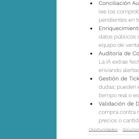
Conciliación A
lee los comprob
pendientes en t
Enriquecimient
datos públicos d
equipo de ventas
Auditoría de C
La IA extrae fe
enviando alertas
Gestión de Tic
dudas; pueden e
tiempo real o es
Validación de 
compra contra r
precios o cantid
Oportunidades
Solucio