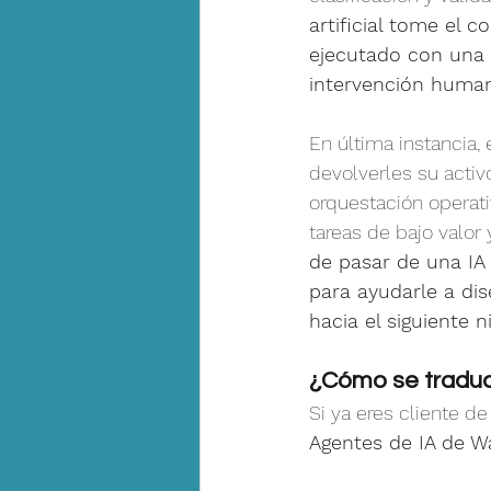
artificial tome el 
ejecutado con una e
intervención huma
En última instancia, 
devolverles su activ
orquestación operati
tareas de bajo valor
de pasar de una IA
para ayudarle a dis
hacia el siguiente ni
¿Cómo se traduc
Si ya eres cliente d
Agentes de IA de W