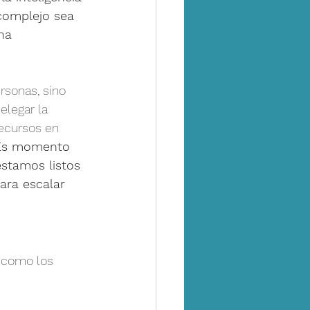
 complejo sea 
na 
rsonas, sino 
elegar la 
ecursos en 
Es momento 
stamos listos 
ara escalar 
s como los 