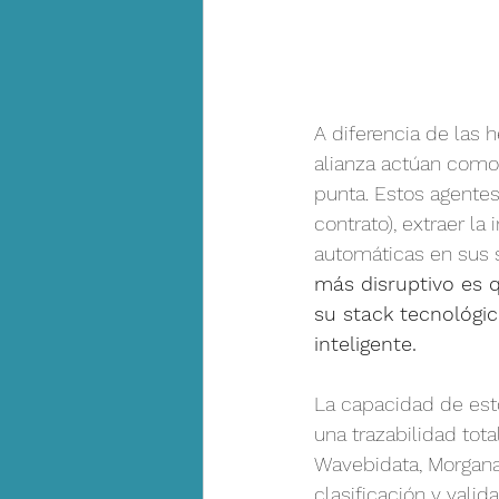
A diferencia de las 
alianza actúan como 
punta. Estos agente
contrato), extraer la
automáticas en sus 
más disruptivo es 
su stack tecnológic
inteligente.
La capacidad de esto
una trazabilidad tota
Wavebidata, Morgana 
clasificación y valid