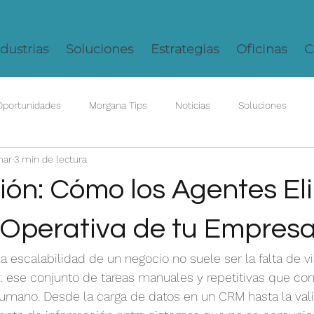
dustrias
Soluciones
Estrategias
Oficinas
C
Oportunidades
Morgana Tips
Noticias
Soluciones
mar
3 min de lectura
ción: Cómo los Agentes El
 Operativa de tu Empres
a escalabilidad de un negocio no suele ser la falta de vis
: ese conjunto de tareas manuales y repetitivas que co
humano. Desde la carga de datos en un CRM hasta la val