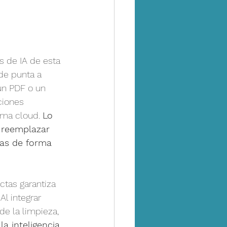
s de IA de esta 
de punta a 
un PDF o un 
ciones 
rma cloud. 
Lo 
 reemplazar 
las de forma 
ctas garantiza 
l integrar 
e la limpieza, 
a inteligencia 