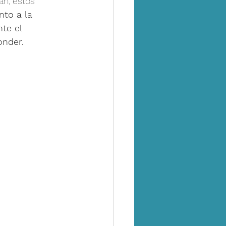
n, estos 
nto a la 
te el 
onder.