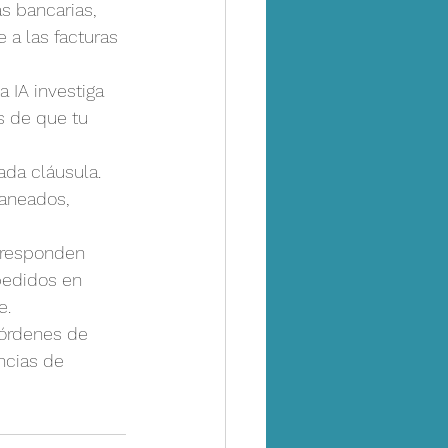
s bancarias, 
a las facturas 
 IA investiga 
s de que tu 
da cláusula. 
aneados, 
 responden 
pedidos en 
e.
órdenes de 
ncias de 