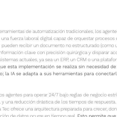
herramientas de automatización tradicionales, los agente
una fuerza laboral digital capaz de orquestar procesos 
s pueden recibir un documento no estructurado (como 
 información clave con precisión quirúrgica y disparar ac
sistemas actuales, ya sea un ERP, un CRM o una platafo
que esta implementación se realiza sin necesidad de
o; la IA se adapta a sus herramientas para conectar
s agentes para operar 24/7 bajo reglas de negocio estri
l y una reducción drástica de los tiempos de respuesta. A
Tec ofrece una arquitectura preparada para crecer, dond
ación de datos ocurre en tiempo real. 
Esto permite que l