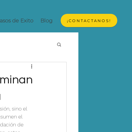
asos de Exito
Blog
¡CONTACTANOS!
iminan
a
ión, sino el 
nsumen el 
idación de 